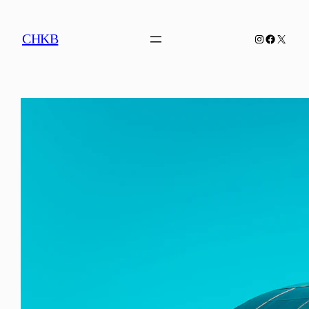
Spring
til
CHKB
Instagram
Facebook
X
indhold