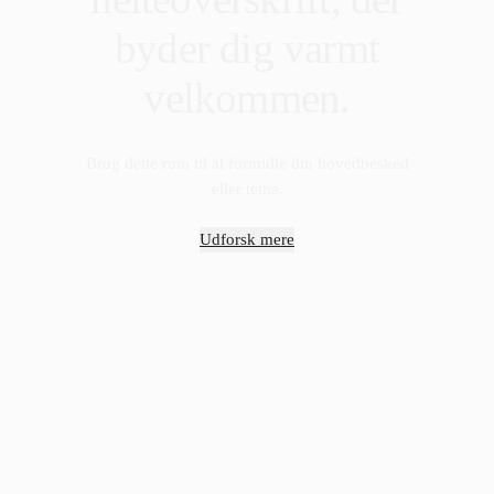
byder dig varmt
velkommen.
Brug dette rum til at formidle din hovedbesked
eller tema.
Udforsk mere